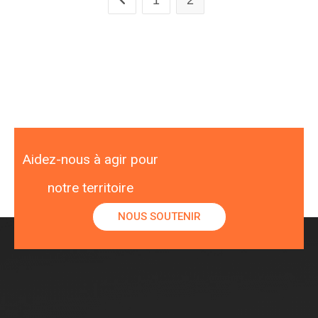
1
2
Aidez-nous à agir pour
notre territoire
NOUS SOUTENIR